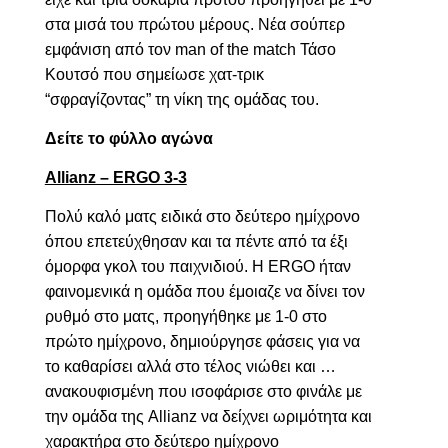
στα μισά του πρώτου μέρους. Νέα σούπερ
εμφάνιση από τον
man of the match
Τάσο
Κουτσό που σημείωσε χατ-τρικ
“σφραγίζοντας” τη νίκη της ομάδας του.
Δείτε το φύλλο αγώνα
Allianz – ERGO 3-3
Πολύ καλό ματς ειδικά στο δεύτερο ημίχρονο
όπου επετεύχθησαν και τα πέντε από τα έξι
όμορφα γκολ του παιχνιδιού. Η
ERGO
ήταν
φαινομενικά η ομάδα που έμοιαζε να δίνει τον
ρυθμό στο ματς, προηγήθηκε με 1-0 στο
πρώτο ημίχρονο, δημιούργησε φάσεις για να
το καθαρίσει αλλά στο τέλος νιώθει και …
ανακουφισμένη που ισοφάρισε στο φινάλε με
την ομάδα της
Allianz
να δείχνει ωριμότητα και
χαρακτήρα στο δεύτερο ημίχρονο