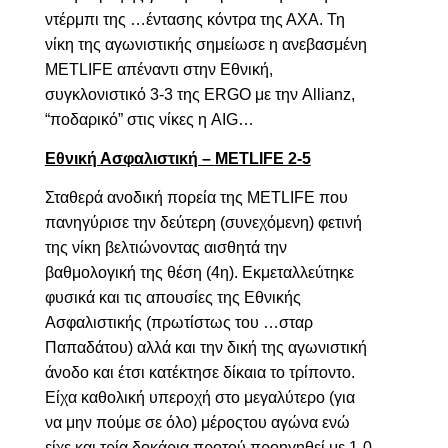
ντέρμπι της …έντασης κόντρα της ΑΧΑ. Τη
νίκη της αγωνιστικής σημείωσε η ανεβασμένη
METLIFΕ
απέναντι στην Εθνική,
συγκλονιστικό 3-3 της
ERGO
με την
Allianz,
“
ποδαρικό” στις νίκες η
AIG…
Εθνική Ασφαλιστική –
METLIFE 2-5
Σταθερά ανοδική πορεία της
METLIFE
που
πανηγύρισε την δεύτερη (συνεχόμενη) φετινή
της νίκη βελτιώνοντας αισθητά την
βαθμολογική της θέση
(4
η
)
. Εκμεταλλεύτηκε
φυσικά και τις απουσίες της Εθνικής
Ασφαλιστικής (πρωτίστως του …σταρ
Παπαδάτου) αλλά και την δική της αγωνιστική
άνοδο και έτσι κατέκτησε δίκαια το τρίποντο.
Είχα καθολική υπεροχή στο μεγαλύτερο (για
να μην πούμε σε όλο) μέροςτου αγώνα ενώ
είχε και τρία δοκάρια προτού προηγηθεί με 1-0