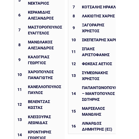
5
ΝΕΚΤΑΡΙΟΣ
7
ΚΌΤΣΑΛΗΣ ΗΡΑΚΛΉΣ
ΚΕΡΑΜΙΔΗΣ
6
8
ΛΑΚΙΏΤΗΣ ΧΆΡΗΣ
ΑΛΕΞΑΝΔΡΟΣ
ΞΑΓΟΡΆΡΗΣ
ΜΑΣΤΟΡΟΠΟΥΛΟΣ
9
7
ΧΡΉΣΤΟΣ
ΕΥΑΓΓΕΛΟΣ
10
ΣΚΕΠΕΤΆΡΗΣ ΧΆΡΗΣ
ΜΑΝΩΛΑΚΟΣ
8
ΑΛΕΞΑΝΔΡΟΣ
ΣΠΑΉΣ
11
ΑΡΙΣΤΟΦΆΝΗΣ
ΚΑΛΟΓΡΙΑΣ
9
ΓΕΩΡΓΙΟΣ
12
ΦΩΚΈΑΣ ΑΈΤΙΟΣ
ΧΑΡΟΠΟΥΛΟΣ
ΣΥΜΕΩΝΆΚΗΣ
10
13
ΠΑΝΑΓΙΩΤΗΣ
ΧΡΉΣΤΟΣ
ΚΑΝΕΛΛΟΠΟΥΛΟΣ
ΠΑΠΑΝΤΩΝΌΠΟΥΛΟΣ
11
ΠΑΥΛΟΣ
14
– ΜΑΝΤΌΠΟΥΛΟΣ
ΣΩΤΉΡΗΣ
ΒΕΛΕΝΤΖΑΣ
12
ΚΩΣΤΑΣ
ΜΑΡΣΈΛΛΟΣ
15
ΜΑΝΏΛΗΣ
ΚΛΕΙΣΟΥΡΑΣ
13
ΛΕΩΝΙΔΑΣ
ΛΙΝΆΡΔΟΣ
16
ΔΗΜΉΤΡΗΣ (ΕΞ)
ΚΡΟΝΤΗΡΗΣ
14
ΓΕΩΡΓΙΟΣ