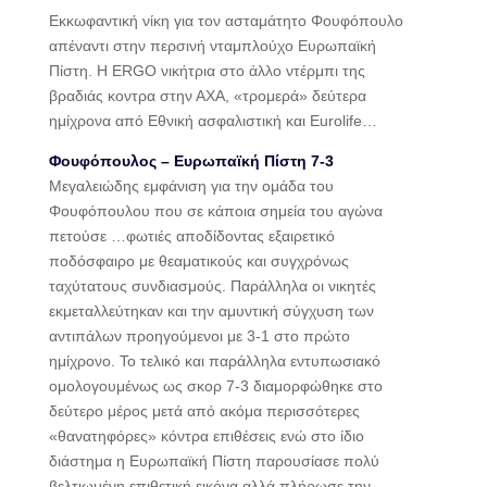
Εκκωφαντική νίκη για τον ασταμάτητο Φουφόπουλο
απέναντι στην περσινή νταμπλούχο Ευρωπαϊκή
Πίστη. Η ERGO νικήτρια στο άλλο ντέρμπι της
βραδιάς κοντρα στην ΑΧΑ, «τρομερά» δεύτερα
ημίχρονα από Εθνική ασφαλιστική και Eurolife…
Φουφόπουλος – Ευρωπαϊκή Πίστη 7-3
Μεγαλειώδης εμφάνιση για την ομάδα του
Φουφόπουλου που σε κάποια σημεία του αγώνα
πετούσε …φωτιές αποδίδοντας εξαιρετικό
ποδόσφαιρο με θεαματικούς και συγχρόνως
ταχύτατους συνδιασμούς. Παράλληλα οι νικητές
εκμεταλλεύτηκαν και την αμυντική σύγχυση των
αντιπάλων προηγούμενοι με 3-1 στο πρώτο
ημίχρονο. Το τελικό και παράλληλα εντυπωσιακό
ομολογουμένως ως σκορ 7-3 διαμορφώθηκε στο
δεύτερο μέρος μετά από ακόμα περισσότερες
«θανατηφόρες» κόντρα επιθέσεις ενώ στο ίδιο
διάστημα η Ευρωπαϊκή Πίστη παρουσίασε πολύ
βελτιωμένη επιθετική εικόνα αλλά πλήρωσε την