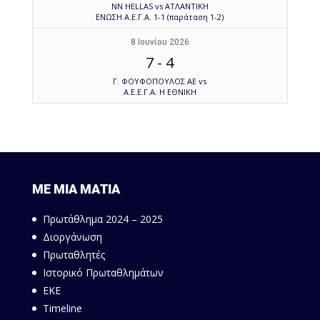
NN HELLAS vs ΑΤΛΑΝΤΙΚΗ
ΕΝΩΣΗ Α.Ε.Γ.Α. 1-1 (παράταση 1-2)
8 Ιουνίου 2026
7
-
4
Γ. ΦΟΥΦΟΠΟΥΛΟΣ ΑΕ vs
Α.Ε.Ε.Γ.Α. Η ΕΘΝΙΚΗ
ΜΕ ΜΙΑ ΜΑΤΙΑ
Πρωτάθλημα 2024 – 2025
Διοργάνωση
Πρωταθλητές
Ιστορικό Πρωταθλημάτων
ΕΚΕ
Timeline