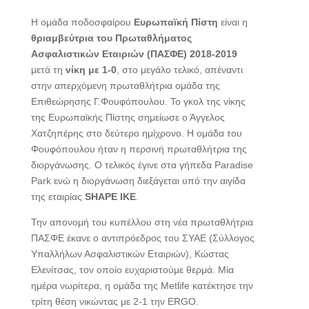
Η ομάδα ποδοσφαίρου
Ευρωπαϊκή Πίστη
είναι η
θριαμβεύτρια του Πρωταθλήματος
Ασφαλιστικών Εταιριών (ΠΑΣΦΕ) 2018-2019
μετά τη
νίκη με 1-0
, στο μεγάλο τελικό, απέναντι
στην απερχόμενη πρωταθλήτρια ομάδα της
Επιθεώρησης Γ.Φουφόπουλου. Το γκολ της νίκης
της Ευρωπαϊκής Πίστης σημείωσε ο Άγγελος
Χατζηπέρης στο δεύτερο ημίχρονο. Η ομάδα του
Φουφόπουλου ήταν η περσινή πρωταθλήτρια της
διοργάνωσης. Ο τελικός έγινε στα γήπεδα Paradise
Park ενώ η διοργάνωση διεξάγεται υπό την αιγίδα
της εταιρίας
SHAPE ΙΚΕ
.
Την απονομή του κυπέλλου στη νέα πρωταθλήτρια
ΠΑΣΦΕ έκανε ο αντιπρόεδρος του ΣΥΑΕ (Σύλλογος
Υπαλλήλων Ασφαλιστικών Εταιριών), Κώστας
Ελενίτσας, τον οποίο ευχαριστούμε θερμά. Μία
ημέρα νωρίτερα, η ομάδα της Metlife κατέκτησε την
τρίτη θέση νικώντας με 2-1 την ERGO.