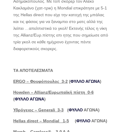
Ασημακόπουλος. Με τοπ σκόρερ τον Αλέκο
Κακλαμάνο (χατ-τρικ) η Mondial επικράτησε με 5-1
της Hellas direct που είχε την κατοχή της μπάλας
και τις φάσεις για να ξαναμπει στο ματς αλλά της
λείπει …απελπιστικά το γκολ! Εκτενής τέλος η νίκη
της Allianz/Ευρ.πίστης επι ητης που σημείωσε από
τρία γκολ σε κάθε ημίχρονο έχοντας πέντε
διαφορετικούς σκορερς.
ΤΑ ΑΠΟΤΕΛΕΣΜΑΤΑ
ERGO
– Φουφόπουλος 3-2
(
ΦΥΛΛΟ ΑΓΩΝΑ
)
Howden
– Allianz
/Ευρωπαϊκή πίστη 0-6
(
ΦΥΛΛΟ ΑΓΩΝΑ
)
Υδρόγειος – Generali 3-3
(
ΦΥΛΛΟ
ΑΓΩΝΑ)
Hellas direct – Mondial 1-5
(
ΦΥΛΛΟ
ΑΓΩΝΑ)
Marsh – Carglass® 3-0 A.A.