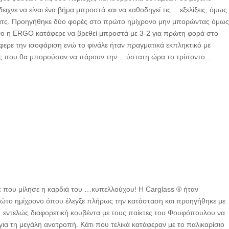
δειχνε να είναι ένα βήμα μπροστά και να καθοδηγεί τις …εξελίξεις, όμως
το ματς. Προηγήθηκε δύο φορές στο πρώτο ημίχρονο μην μπορώντας όμω
ρονο η ERGO κατάφερε να βρεθεί μπροστά με 3-2 για πρώτη φορά στο
έφερε την ισοφάριση ενώ το φινάλε ήταν πραγματικά εκπληκτικό με
ους που θα μπορούσαν να πάρουν την …ύστατη ώρα το τρίποντο…
ε που μίλησε η καρδιά του …κυπελλούχου! Η Carglass ® ήταν
ρώτο ημίχρονο όπου έλεγξε πλήρως την κατάσταση και προηγήθηκε με
α …εντελώς διαφορετική κουβέντα με τους παίκτες του Φουφόπουλου να
για τη μεγάλη ανατροπή. Κάτι που τελικά κατάφεραν με το παλικαρίσιο