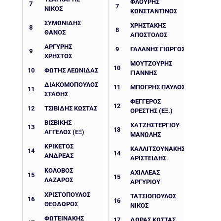
ΦΛΟΥΡΉΣ
7
7
ΝΙΚΟΣ
ΚΩΝΣΤΑΝΤΊΝΟΣ
ΣΥΜΩΝΙΔΗΣ
ΧΡΗΣΤΆΚΗΣ
8
8
ΘΑΝΟΣ
ΑΠΌΣΤΟΛΟΣ
ΑΡΓΎΡΗΣ
9
ΓΑΛΆΝΗΣ ΓΙΏΡΓΟΣ
9
ΧΡΉΣΤΟΣ
ΜΟΥΤΖΟΎΡΗΣ
10
10
ΦΩΤΗΣ ΛΕΩΝΙΔΑΣ
ΓΙΆΝΝΗΣ
ΔΙΑΚΟΜΟΠΟΥΛΟΣ
11
ΜΠΌΓΡΗΣ ΠΑΎΛΟΣ
11
ΣΤΑΘΗΣ
ΦΕΓΓΕΡΌΣ
12
12
ΤΣΙΒΙΔΗΣ ΚΩΣΤΑΣ
ΟΡΈΣΤΗΣ (ΕΞ.)
ΒΙΣΒΙΚΗΣ
ΧΑΤΖΗΣΤΕΡΓΊΟΥ
13
13
ΑΓΓΕΛΟΣ (ΕΞ)
ΜΑΝΏΛΗΣ
ΚΡΙΚΈΤΟΣ
ΚΑΛΛΙΤΣΟΥΝΆΚΗΣ
14
14
ΑΝΔΡΈΑΣ
ΑΡΙΣΤΕΊΔΗΣ
ΚΟΛΟΒΟΣ
ΑΧΙΛΛΕΑΣ
15
15
ΛΑΖΑΡΟΣ
ΑΡΓΥΡΙΟΥ
ΧΡΙΣΤΌΠΟΥΛΟΣ
ΤΑΤΣΙΌΠΟΥΛΟΣ
16
16
ΘΕΌΔΩΡΟΣ
ΝΊΚΟΣ
ΦΩΤΕΙΝΆΚΗΣ
17
ΔΩΡΑΣ ΚΩΣΤΑΣ