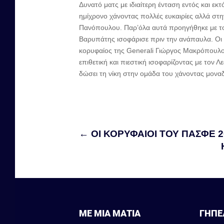
Δυνατό ματς με ιδιαίτερη ένταση εντός και 
ημίχρονο χάνοντας πολλές ευκαιρίες αλλά στ
Πανόπουλου. Παρ’όλα αυτά προηγήθηκε με το
Βαρυπάτης ισοφάρισε πριν την ανάπαυλα. Οι 
κορυφαίος της Generali Γιώργος Μακρόπουλος
επιθετική και πιεστική ισοφαρίζοντας με τον 
δώσει τη νίκη στην ομάδα του χάνοντας μοναδ
←
ΟΙ ΚΟΡΥΦΑΙΟΙ ΤΟΥ ΠΑΣΦΕ 2
ΜΕ ΜΙΑ ΜΑΤΙΑ
ΓΗΠΕ