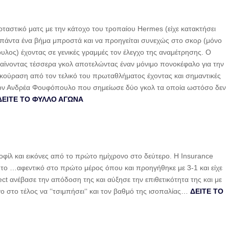
αστικό ματς με την κάτοχο του τροπαίου Hermes (είχε κατακτήσει
ι πάντα ένα βήμα μπροστά και να προηγείται συνεχώς στο σκορ (μόνο
ος) έχοντας σε γενικές γραμμές τον έλεγχο της αναμέτρησης. Ο
υχαίνοντας τέσσερα γκολ αποτελώντας έναν μόνιμο πονοκέφαλο για την
κούραση από τον τελικό του πρωταθλήματος έχοντας και σημαντικές
τον Ανδρέα Φουφόπουλο που σημείωσε δύο γκολ τα οποία ωστόσο δεν
ΔΕΙΤΕ ΤΟ ΦΥΛΛΟ ΑΓΩΝΑ
φίλ και εικόνες από το πρώτο ημίχρονο στο δεύτερο. Η Insurance
ν το …αφεντικό στο πρώτο μέρος όπου και προηγήθηκε με 3-1 και είχε
rect ανέβασε την απόδοση της και αύξησε την επιθετικότητα της και με
ο στο τέλος να ‘‘τσιμπήσει‘‘ και τον βαθμό της ισοπαλίας…
ΔΕΙΤΕ ΤΟ