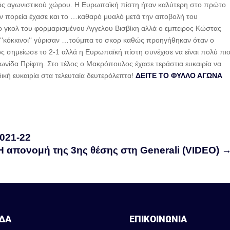
εκτός αγωνιστικού χώρου. Η Ευρωπαϊκή πίστη ήταν καλύτερη στο πρώτο
ην πορεία έχασε και το …καθαρό μυαλό μετά την αποβολή του
 γκολ του φορμαρισμένου Αγγελου Βισβίκη αλλά ο εμπειρος Κώστας
‘‘κόκκινοι‘‘ γύρισαν …τούμπα το σκορ καθώς προηγήθηκαν όταν ο
 σημείωσε το 2-1 αλλά η Ευρωπαϊκή πίστη συνέχισε να είναι πολύ πι
Λεωνίδα Πρίφτη. Στο τέλος ο Μακρόπουλος έχασε τεράστια ευκαιρία να
ική ευκαιρία στα τελευταία δευτερόλεπτα!
ΔΕΙΤΕ ΤΟ ΦΥΛΛΟ ΑΓΩΝΑ
021-22
Η απονομή της 3ης θέσης στη Generali (VIDEO)
ΔΑ
ΕΠΙΚΟΙΝΩΝΙΑ