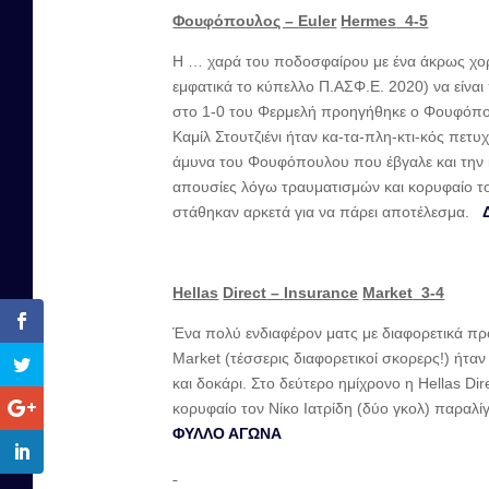
Φουφόπουλος –
Euler
Hermes
4-5
H … χαρά του ποδοσφαίρου με ένα άκρως χορτ
εμφατικά το κύπελλο Π.ΑΣΦ.Ε. 2020) να είνα
στο 1-0 του Φερμελή προηγήθηκε ο Φουφόπουλ
Καμίλ Στουτζιένι ήταν κα-τα-πλη-κτι-κός πετ
άμυνα του Φουφόπουλου που έβγαλε και την 
απουσίες λόγω τραυματισμών και κορυφαίο 
στάθηκαν αρκετά για να πάρει αποτέλεσμα.
Hellas
Direct
–
Insurance
Market
3-4
Ένα πολύ ενδιαφέρον ματς με διαφορετικά προ
Market (τέσσερις διαφορετικοί σκορερς!) ήτα
και δοκάρι. Στο δεύτερο ημίχρονο η Hellas Di
κορυφαίο τον Νίκο Ιατρίδη (δύο γκολ) παραλίγ
ΦΥΛΛΟ ΑΓΩΝΑ