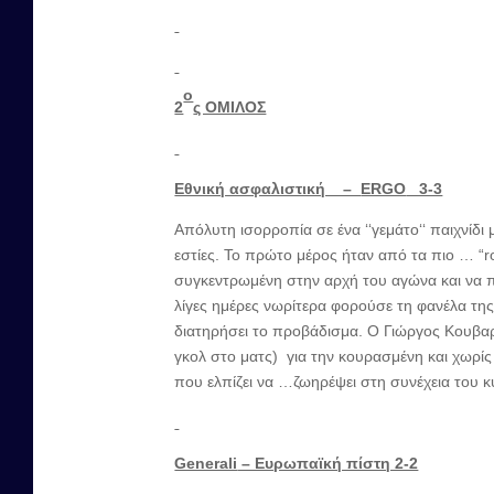
ο
2
ς ΟΜΙΛΟΣ
Εθνική ασφαλιστική –
ERGO
3-3
Απόλυτη ισορροπία σε ένα ‘‘γεμάτο‘‘ παιχνίδ
εστίες. Το πρώτο μέρος ήταν από τα πιο … “ro
συγκεντρωμένη στην αρχή του αγώνα και να π
λίγες ημέρες νωρίτερα φορούσε τη φανέλα της
διατηρήσει το προβάδισμα. Ο Γιώργος Κουβαρδ
γκολ στο ματς) για την κουρασμένη και χωρίς
που ελπίζει να …ζωηρέψει στη συνέχεια του
Generali
– Ευρωπαϊκή πίστη 2-2