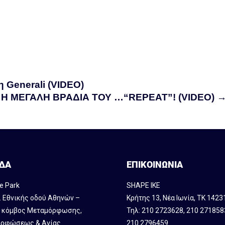
 Generali (VIDEO)
Η ΜΕΓΑΛΗ ΒΡΑΔΙΑ ΤΟΥ …“REPEAT”! (VIDEO)
ΔΑ
ΕΠΙΚΟΙΝΩΝΙΑ
e Park
SHAPE IKE
. Εθνικής οδού Αθηνών –
Κρήτης 13, Νέα Ιωνία, ΤΚ 1423
, κόμβος Mεταμόρφωσης,
Τηλ:
210 2723628
,
210 271858
ρφώσεως & Αγίας
210 2796459