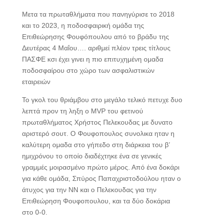
Μετα τα πρωταθλήματα που πανηγύρισε το 2018
και το 2023, η ποδοσφαιρική ομάδα της
Επιθεώρησης Φουφόπουλου από το βράδυ της
Δευτέρας 4 Μαΐου…. αριθμεί πλέον τρεις τίτλους
ΠΑΣΦΕ κσι έχει γινει η πιο επιτυχημένη ομαδα
ποδοσφαίρου στο χώρο των ασφαλιστικών
εταιρειών
Το γκολ του θριάμβου στο μεγάλο τελικό πετυχε δυο
λεπτά προν τη ληξη ο MVP του φετινού
πρωταθλήματος Χρήστος Πελεκουδας με δυνατο
αριστερό σουτ. Ο Φουφοπουλος συνολικα ηταν η
καλύτερη ομαδα στο γήπεδο στη διάρκεια του β’
ημιχρόνου το οποίο διαδέχτηκε ένα σε γενικές
γραμμές μοιρασμένο πρώτο μέρος. Από ένα δοκάρι
για κάθε ομάδα, Σπύρος Παπαχριστοδούλου ηταν ο
άτυχος για την ΝΝ και ο Πελεκουδας για την
Επιθεώρηση Φουφοπουλου, και τα δύο δοκάρια
στο 0-0.