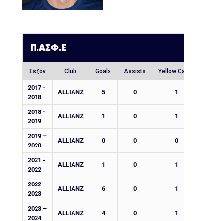
Π.ΑΣΦ.Ε
Σεζόν
Club
Goals
Assists
Yellow Cards
Red 
2017 -
ALLIANZ
5
0
1
2018
2018 -
ALLIANZ
1
0
1
2019
2019 –
ALLIANZ
0
0
0
2020
2021 -
ALLIANZ
1
0
1
2022
2022 –
ALLIANZ
6
0
1
2023
2023 –
ALLIANZ
4
0
1
2024