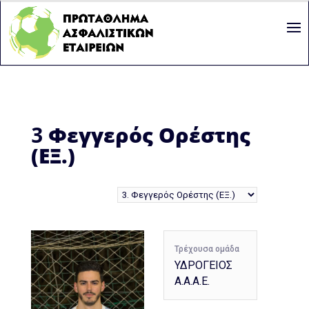
3
Φεγγερός Ορέστης
(ΕΞ.)
Τρέχουσα ομάδα
ΥΔΡΟΓΕΙΟΣ
Α.Α.Α.Ε.