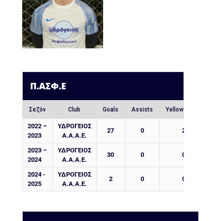
Π.ΑΣΦ.Ε
Σεζόν
Club
Goals
Assists
Yellow Cards
Re
2022 –
ΥΔΡΟΓΕΙΟΣ
27
0
2
2023
Α.Α.Α.Ε.
2023 –
ΥΔΡΟΓΕΙΟΣ
30
0
0
2024
Α.Α.Α.Ε.
2024 -
ΥΔΡΟΓΕΙΟΣ
2
0
0
2025
Α.Α.Α.Ε.