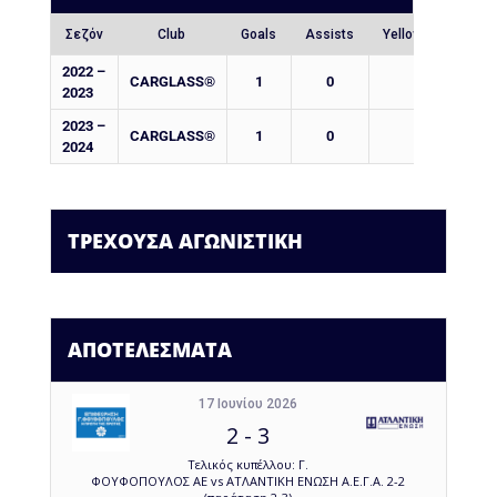
Σεζόν
Club
Goals
Assists
Yellow Cards
2022 –
CARGLASS®
1
0
0
2023
2023 –
CARGLASS®
1
0
0
2024
ΤΡΕΧΟΥΣΑ ΑΓΩΝΙΣΤΙΚΗ
ΑΠΟΤΕΛΕΣΜΑΤΑ
17 Ιουνίου 2026
2
-
3
Τελικός κυπέλλου: Γ.
ΦΟΥΦΟΠΟΥΛΟΣ ΑΕ vs ΑΤΛΑΝΤΙΚΗ ΕΝΩΣΗ Α.Ε.Γ.Α. 2-2