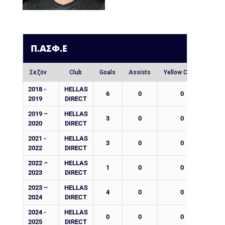
Π.ΑΣΦ.Ε
Σεζόν
Club
Goals
Assists
Yellow Cards
Red
2018 -
HELLAS
6
0
0
2019
DIRECT
2019 –
HELLAS
3
0
0
2020
DIRECT
2021 -
HELLAS
3
0
0
2022
DIRECT
2022 –
HELLAS
1
0
0
2023
DIRECT
2023 –
HELLAS
4
0
0
2024
DIRECT
2024 -
HELLAS
0
0
0
2025
DIRECT