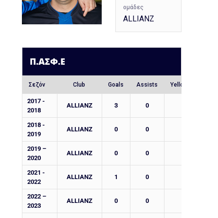
ομάδες
ALLIANZ
Π.ΑΣΦ.Ε
Σεζόν
Club
Goals
Assists
Yellow Cards
2017 -
ALLIANZ
3
0
1
2018
2018 -
ALLIANZ
0
0
1
2019
2019 –
ALLIANZ
0
0
0
2020
2021 -
ALLIANZ
1
0
0
2022
2022 –
ALLIANZ
0
0
0
2023