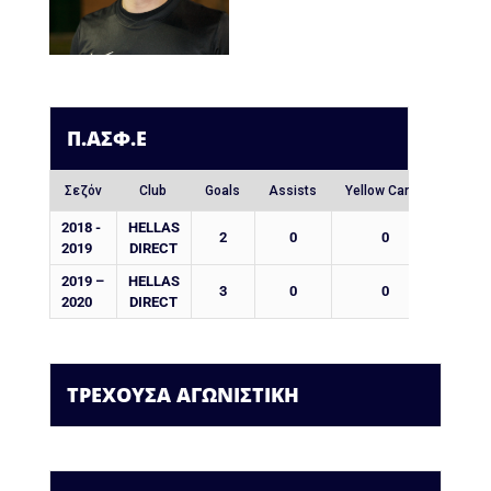
Π.ΑΣΦ.Ε
Σεζόν
Club
Goals
Assists
Yellow Cards
Red C
2018 -
HELLAS
2
0
0
0
2019
DIRECT
2019 –
HELLAS
3
0
0
0
2020
DIRECT
ΤΡΕΧΟΥΣΑ ΑΓΩΝΙΣΤΙΚΗ