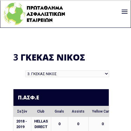
3
ΓΚΕΚΑΣ ΝΙΚΟΣ
Π.ΑΣΦ.Ε
Σεζόν
Club
Goals
Assists
Yellow Cards
Red C
2018 -
HELLAS
0
0
0
0
2019
DIRECT