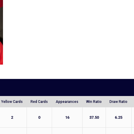
Yellow Cards
Red Cards
Appearances
Win Ratio
Draw Ratio
2
0
16
37.50
6.25