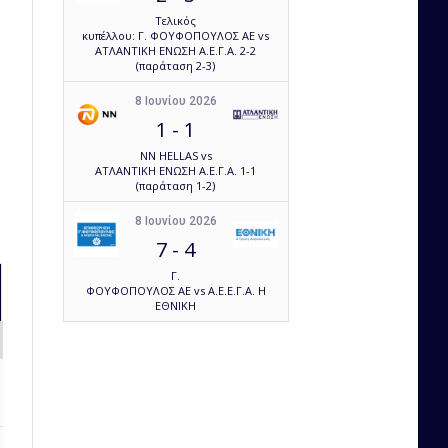
Τελικός
κυπέλλου: Γ. ΦΟΥΦΟΠΟΥΛΟΣ ΑΕ vs
ΑΤΛΑΝΤΙΚΗ ΕΝΩΣΗ Α.Ε.Γ.Α. 2-2
(παράταση 2-3)
8 Ιουνίου 2026
1
-
1
NN HELLAS vs
ΑΤΛΑΝΤΙΚΗ ΕΝΩΣΗ Α.Ε.Γ.Α. 1-1
(παράταση 1-2)
8 Ιουνίου 2026
7
-
4
Γ.
ΦΟΥΦΟΠΟΥΛΟΣ ΑΕ vs Α.Ε.Ε.Γ.Α. Η
ΕΘΝΙΚΗ
Loss Ratio
Own Goals
56.25
0