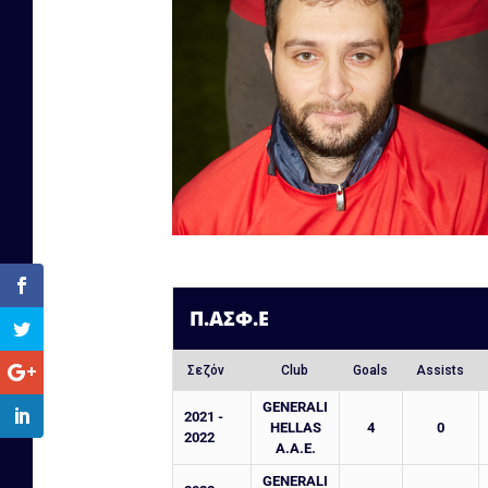
Π.ΑΣΦ.Ε
Σεζόν
Club
Goals
Assists
GENERALI
2021 -
HELLAS
4
0
2022
A.A.E.
GENERALI