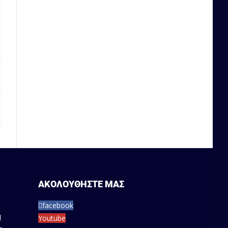
57.14
0
36.84
0
45.45
0
33.33
0
ΑΚΟΛΟΥΘΗΣΤΕ ΜΑΣ
facebook
Youtube
1