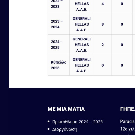
2022 –
HELLAS
4
0
2023
A.A.E.
GENERALI
2023 –
HELLAS
8
0
2024
A.A.E.
GENERALI
2024 -
HELLAS
2
0
2025
A.A.E.
GENERALI
Κύπελλο
HELLAS
0
0
2025
A.A.E.
ΜΕ ΜΙΑ ΜΑΤΙΑ
ΓΗΠΕ
Πρωτάθλημα 2024 – 2025
Paradis
Διοργάνωση
12ο χιλ