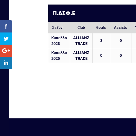
Π.ΑΣΦ.Ε
Σεζόν
Club
Goals
Assists
Κύπελλο
ALLIANZ
3
0
2023
TRADE
Κύπελλο
ALLIANZ
0
0
2025
TRADE