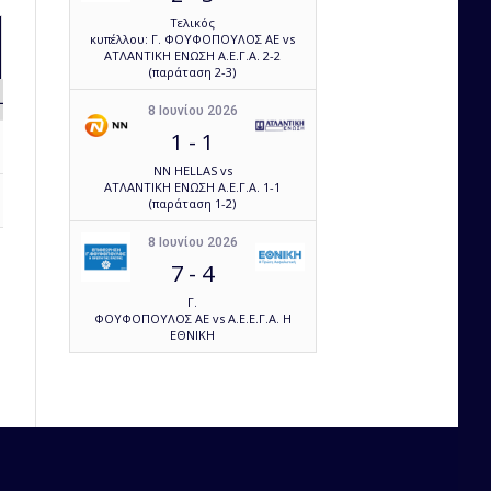
Τελικός
κυπέλλου: Γ. ΦΟΥΦΟΠΟΥΛΟΣ ΑΕ vs
ΑΤΛΑΝΤΙΚΗ ΕΝΩΣΗ Α.Ε.Γ.Α. 2-2
(παράταση 2-3)
Loss Ratio
Own Goals
8 Ιουνίου 2026
1
-
1
50.00
0
NN HELLAS vs
ΑΤΛΑΝΤΙΚΗ ΕΝΩΣΗ Α.Ε.Γ.Α. 1-1
50.00
0
(παράταση 1-2)
8 Ιουνίου 2026
7
-
4
Γ.
ΦΟΥΦΟΠΟΥΛΟΣ ΑΕ vs Α.Ε.Ε.Γ.Α. Η
ΕΘΝΙΚΗ