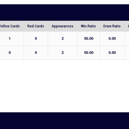
Yellow Cards
Red Cards
Appearances
Win Ratio
Draw Ratio
1
0
2
50.00
0.00
0
0
2
50.00
0.00