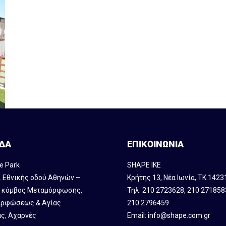
ΔΑ
ΕΠΙΚΟΙΝΩΝΙΑ
e Park
SHAPE IKE
. Εθνικής οδού Αθηνών –
Κρήτης 13, Νέα Ιωνία, ΤΚ 1423
, κόμβος Mεταμόρφωσης,
Τηλ:
210 2723628
,
210 271858
ρφώσεως & Αγίας
210 2796459
ς, Αχαρνές
Email:
info@shape.com.gr