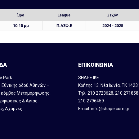
Ώρα
League
Σεζόν
10:15 μμ
Π.ΑΣΦ.Ε
2024 - 2025
ΔΑ
ΕΠΙΚΟΙΝΩΝΙΑ
e Park
SHAPE IKE
. Εθνικής οδού Αθηνών –
Κρήτης 13, Νέα Ιωνία, ΤΚ 1423
, κόμβος Mεταμόρφωσης,
Τηλ:
210 2723628
,
210 271858
ρφώσεως & Αγίας
210 2796459
ς, Αχαρνές
Email:
info@shape.com.gr