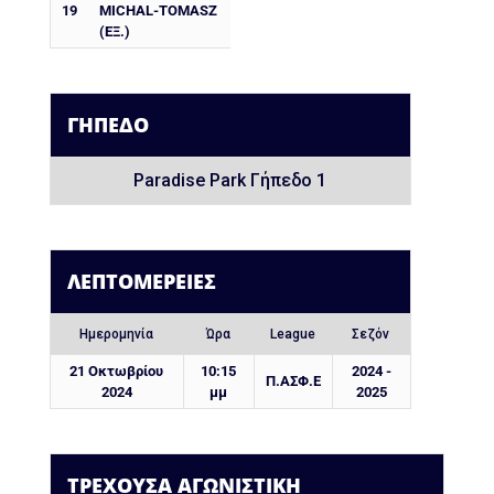
19
MICHAL-TOMASZ
(ΕΞ.)
ΓΉΠΕΔΟ
Paradise Park Γήπεδο 1
ΛΕΠΤΟΜΈΡΕΙΕΣ
Ημερομηνία
Ώρα
League
Σεζόν
21 Οκτωβρίου
10:15
2024 -
Π.ΑΣΦ.Ε
2024
μμ
2025
ΤΡΕΧΟΥΣΑ ΑΓΩΝΙΣΤΙΚΗ