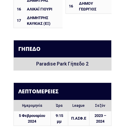
ΔΗΜΗΤΡΗΣ
ΔΗΜΟΥ
16
16
ΑΛΙΚΆΙ ΓΙΟΎΡΙ
ΓΕΩΡΓΙΟΣ
ΔΗΜΉΤΡΗΣ
17
ΚΑΥΚΙΆΣ (ΕΞ)
ΓΉΠΕΔΟ
Paradise Park Γήπεδο 2
ΛΕΠΤΟΜΈΡΕΙΕΣ
Ημερομηνία
Ώρα
League
Σεζόν
5 Φεβρουαρίου
9:15
2023 –
Π.ΑΣΦ.Ε
2024
μμ
2024