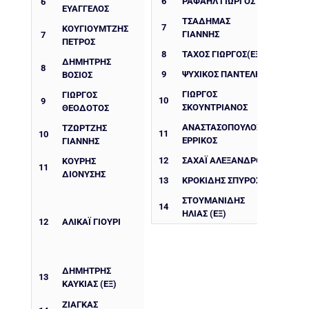
6
ΡΑΦΑΉΛ ΓΙΏΡΓΟΣ
6
ΕΥΑΓΓΕΛΟΣ
ΤΣΑΔΉΜΑΣ
7
ΚΟΥΓΙΟΥΜΤΖΗΣ
ΓΙΆΝΝΗΣ
7
ΠΕΤΡΟΣ
8
ΤΆΧΟΣ ΓΙΏΡΓΟΣ(ΕΞ)
ΔΗΜΉΤΡΗΣ
8
9
ΨΥΧΙΚΟΣ ΠΑΝΤΕΛΗΣ
ΒΌΣΙΟΣ
ΓΙΏΡΓΟΣ
ΓΙΩΡΓΟΣ
10
9
ΣΚΟΥΝΤΡΙΑΝΟΣ
ΘΕΟΔΟΤΟΣ
ΑΝΑΣΤΑΣΌΠΟΥΛΟΣ
ΤΖΩΡΤΖΗΣ
11
10
ΕΡΡΊΚΟΣ
ΓΙΑΝΝΗΣ
12
ΣΑΧΆΙ ΑΛΈΞΑΝΔΡΟΣ
ΚΟΥΡΗΣ
11
ΔΙΟΝΥΣΗΣ
13
ΚΡΟΚΊΔΗΣ ΣΠΎΡΟΣ
ΣΤΟΥΜΑΝΙΔΗΣ
14
ΗΛΙΑΣ (ΕΞ)
12
ΑΛΙΚΆΙ ΓΙΟΎΡΙ
ΔΗΜΉΤΡΗΣ
13
ΚΑΥΚΙΆΣ (ΕΞ)
ΖΙΑΓΚΑΣ