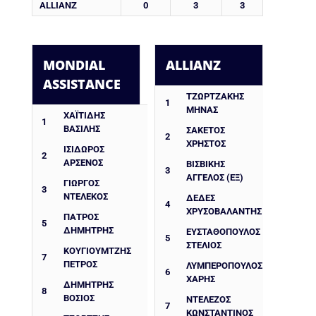
ALLIANZ
0
3
3
MONDIAL
ALLIANZ
ASSISTANCE
ΤΖΩΡΤΖΑΚΗΣ
1
ΜΗΝΑΣ
ΧΑΪΤΙΔΗΣ
1
ΒΑΣΙΛΗΣ
ΣΑΚΕΤΟΣ
2
ΧΡΗΣΤΟΣ
ΙΣΊΔΩΡΟΣ
2
ΑΡΣΈΝΟΣ
ΒΙΣΒΙΚΗΣ
3
ΑΓΓΕΛΟΣ (ΕΞ)
ΓΙΏΡΓΟΣ
3
ΝΤΕΛΈΚΟΣ
ΔΈΔΕΣ
4
ΧΡΥΣΟΒΑΛΆΝΤΗΣ
ΠΑΤΡΟΣ
5
ΔΗΜΗΤΡΗΣ
ΕΥΣΤΑΘΌΠΟΥΛΟΣ
5
ΣΤΈΛΙΟΣ
ΚΟΥΓΙΟΥΜΤΖΗΣ
7
ΠΕΤΡΟΣ
ΛΥΜΠΕΡΟΠΟΥΛΟΣ
6
ΧΑΡΗΣ
ΔΗΜΉΤΡΗΣ
8
ΒΌΣΙΟΣ
ΝΤΕΛΈΖΟΣ
7
ΚΩΝΣΤΑΝΤΊΝΟΣ