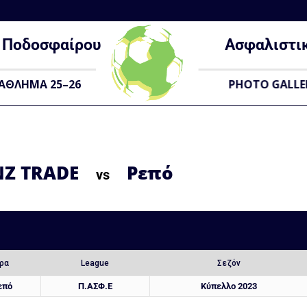
Ποδοσφαίρου
Ασφαλιστι
ΑΘΛΗΜΑ 25–26
PHOTO GALLE
NZ TRADE
Ρεπό
vs
ρα
League
Σεζόν
επό
Π.ΑΣΦ.Ε
Κύπελλο 2023