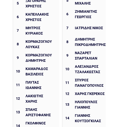
5
ΞΑΓΟΡΆΡΗΣ
5
ΜΙΧΑΛΗΣ
ΧΡΉΣΤΟΣ
ΖΗΜΙΑΝΙΤΗΣ
6
ΚΑΠΕΛΛΆΚΗΣ
6
ΓΕΩΡΓΙΟΣ
ΧΡΉΣΤΟΣ
ΜΉΤΡΟΣ
7
ΙΑΤΡΙΔΗΣ ΝΙΚΟΣ
7
ΚΥΡΙΆΚΟΣ
ΔΗΜΉΤΡΗΣ
ΚΟΡΜΆΖΟΓΛΟΥ
8
8
ΠΙΚΡΟΔΗΜΉΤΡΗΣ
ΛΟΥΚΆΣ
ΝΑΖΑΡΈΤ
ΚΟΡΜΆΖΟΓΛΟΥ
9
9
ΣΠΑΡΤΑΛΙΆΝ
ΔΗΜΉΤΡΗΣ
ΑΛΈΞΑΝΔΡΟΣ
ΚΑΜΑΡΆΔΟΣ
10
10
ΤΖΑΛΑΚΏΣΤΑΣ
ΒΑΣΊΛΕΙΟΣ
ΣΠΎΡΟΣ
ΠΛΥΤΆΣ
11
11
ΠΑΝΑΓΌΠΟΥΛΟΣ
ΙΩΆΝΝΗΣ
12
ΧΆΡΗΣ ΓΚΕΡΈΚΟΣ
ΛΑΚΙΏΤΗΣ
12
ΧΆΡΗΣ
ΗΛΙΟΠΟΥΛΟΣ
13
ΓΙΑΝΝΗΣ
ΣΠΑΉΣ
13
ΑΡΙΣΤΟΦΆΝΗΣ
ΓΙΑΝΝΗΣ
14
ΚΟΥΤΣΟΓΚΙΛΑΣ
ΓΚΟΛΦΊΝΟΣ
14