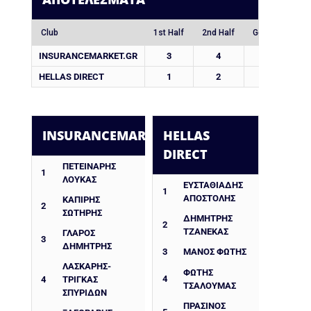
Club
1st Half
2nd Half
Goals
INSURANCEMARKET.GR
3
4
7
HELLAS DIRECT
1
2
3
INSURANCEMARKET.GR
HELLAS
DIRECT
ΠΕΤΕΙΝΆΡΗΣ
1
ΛΟΥΚΆΣ
ΕΥΣΤΑΘΙΑΔΗΣ
1
ΑΠΟΣΤΟΛΗΣ
ΚΑΠΊΡΗΣ
2
ΣΩΤΉΡΗΣ
ΔΗΜΉΤΡΗΣ
2
ΤΖΑΝΈΚΑΣ
ΓΛΆΡΟΣ
3
ΔΗΜΉΤΡΗΣ
3
ΜΑΝΟΣ ΦΩΤΗΣ
ΛΆΣΚΑΡΗΣ-
ΦΏΤΗΣ
4
4
ΤΡΊΓΚΑΣ
ΤΣΑΛΟΥΜΆΣ
ΣΠΥΡΊΔΩΝ
ΠΡΑΣΙΝΟΣ