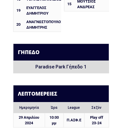
ΜΟΎΤΣΙΟΣ
15
ΑΝΔΡΈΑΣ
ΕΥΆΓΓΕΛΟΣ
19
ΔΗΜΗΤΡΊΟΥ
ΑΝΑΓΝΩΣΤΌΠΟΥΛΟΣ
20
ΔΗΜΉΤΡΗΣ
ΓΉΠΕΔΟ
Paradise Park Γήπεδο 1
ΛΕΠΤΟΜΈΡΕΙΕΣ
Ημερομηνία
Ώρα
League
Σεζόν
29 Απριλίου
10:00
Play off
Π.ΑΣΦ.Ε
2024
μμ
23-24