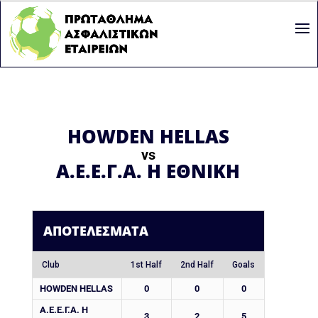
HOWDEN HELLAS
vs
Α.Ε.Ε.Γ.Α. Η ΕΘΝΙΚΗ
ΑΠΟΤΕΛΈΣΜΑΤΑ
Club
1st Half
2nd Half
Goals
HOWDEN HELLAS
0
0
0
Α.Ε.Ε.Γ.Α. Η
3
2
5