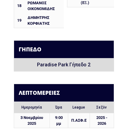
(ΕΞ.)
ΡΩΜΑΝΌΣ
18
ΟΙΚΟΝΟΜΊΔΗΣ
ΔΗΜΗΤΡΗΣ
19
ΚΟΡΦΙΑΤΗΣ
ΓΉΠΕΔΟ
Paradise Park Γήπεδο 2
ΛΕΠΤΟΜΈΡΕΙΕΣ
Ημερομηνία
Ώρα
League
Σεζόν
3 Νοεμβρίου
9:00
2025 -
Π.ΑΣΦ.Ε
2025
μμ
2026