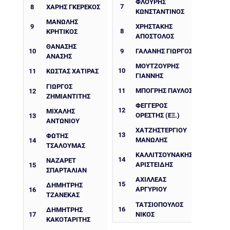
ΦΛΟΥΡΉΣ
7
8
ΧΆΡΗΣ ΓΚΕΡΈΚΟΣ
ΚΩΝΣΤΑΝΤΊΝΟΣ
ΜΑΝΩΛΗΣ
9
ΧΡΗΣΤΆΚΗΣ
8
ΚΡΗΤΙΚΟΣ
ΑΠΌΣΤΟΛΟΣ
ΘΑΝΆΣΗΣ
10
9
ΓΑΛΆΝΗΣ ΓΙΏΡΓΟΣ
ΑΝΆΣΗΣ
ΜΟΥΤΖΟΎΡΗΣ
10
11
ΚΏΣΤΑΣ ΧΑΤΙΡΑΣ
ΓΙΆΝΝΗΣ
ΓΙΏΡΓΟΣ
11
ΜΠΌΓΡΗΣ ΠΑΎΛΟΣ
12
ΖΗΜΙΑΝΤΊΤΗΣ
ΦΕΓΓΕΡΌΣ
12
ΜΙΧΆΛΗΣ
ΟΡΈΣΤΗΣ (ΕΞ.)
13
ΑΝΤΩΝΊΟΥ
ΧΑΤΖΗΣΤΕΡΓΊΟΥ
13
ΦΏΤΗΣ
ΜΑΝΏΛΗΣ
14
ΤΣΑΛΟΥΜΆΣ
ΚΑΛΛΙΤΣΟΥΝΆΚΗΣ
14
ΝΑΖΑΡΈΤ
ΑΡΙΣΤΕΊΔΗΣ
15
ΣΠΑΡΤΑΛΙΆΝ
ΑΧΙΛΛΕΑΣ
15
ΔΗΜΉΤΡΗΣ
ΑΡΓΥΡΙΟΥ
16
ΤΖΑΝΈΚΑΣ
ΤΑΤΣΙΌΠΟΥΛΟΣ
16
ΔΗΜΉΤΡΗΣ
17
ΝΊΚΟΣ
ΚΑΚΟΤΑΡΊΤΗΣ