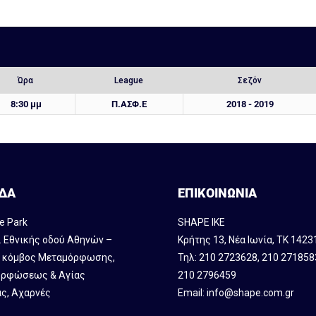
Ώρα
League
Σεζόν
8:30 μμ
Π.ΑΣΦ.Ε
2018 - 2019
ΔΑ
ΕΠΙΚΟΙΝΩΝΙΑ
e Park
SHAPE IKE
. Εθνικής οδού Αθηνών –
Κρήτης 13, Νέα Ιωνία, ΤΚ 1423
, κόμβος Mεταμόρφωσης,
Τηλ:
210 2723628
,
210 271858
ρφώσεως & Αγίας
210 2796459
ς, Αχαρνές
Email:
info@shape.com.gr