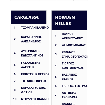
CARGLASS®
HOWDEN
HELLAS
1
ΤΣΟΜΠΆΝ ΒΑΛΈΡΙΟΣ
ΠΑΎΛΟΣ
1
ΚΑΡΑΓΙΆΝΝΗΣ
ΔΕΡΜΙΤΖΆΚΗΣ
2
ΑΛΈΞΑΝΔΡΟΣ
2
ΔΉΜΟΣ ΜΠΆΚΑΣ
ΑΥΓΕΡΙΝΊΔΗΣ
ΚΩΝ/ΝΟΣ
4
3
ΚΩΝΣΤΑΝΤΊΝΟΣ
ΣΠΗΛΙΩΤΌΠΟΥΛΟΣ
ΓΚΥΛΑΜΈΤΗΣ
ΓΙΏΡΓΟΣ
5
4
ΛΑΈΡΤΗΣ
ΚΟΝΤΌΠΟΥΛΟΣ
6
ΠΡΊΝΤΕΖΗΣ ΠΈΤΡΟΣ
ΒΑΣΊΛΕΙΟΣ
5
ΚΆΚΚΟΣ
7
ΤΌΤΝΙΟΣ ΓΙΏΡΓΟΣ
6
ΓΙΏΡΓΟΣ ΤΣΌΤΡΑΣ
ΚΑΡΑΚΑΤΣΟΎΛΗΣ
8
ΦΏΤΙΟΣ
ΑΝΤΏΝΗΣ
7
ΣΚΌΝΔΡΑΣ
10
ΝΤΟΎΖΓΟΣ ΙΩΆΝΝΗΣ
ΙΩΆΝΝΗΣ