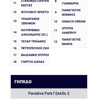
ΣΤΑΘΟΚΩΣΤΌΠΟΥΛΟΣ
8
11
ΓΙΆΝΝΑΡΗΣ
ΚΏΣΤΑΣ
ΠΑΝΑΓΙΏΤΗΣ
12
ΝΤΟΎΣΚΟΥ ΧΡΉΣΤΟΣ
9
ΝΟΜΙΚΌΣ
ΤΡΙΑΝΤΆΚΗΣ
13
10
IGNACIO SERANI
ΞΕΝΟΦΏΝ
ΣΠΎΡΟΣ
ΚΟΥΠΡΙΈΝΚΟ
11
14
ΛΆΜΠΡΟΥ
ΑΛΈΞΑΝΔΡΟΣ (ΕΞ.)
ΠΑΝΑΓΙΏΤΗΣ
15
ΤΑΤΆΡ ΤΡΑΪΑΝΌΣ
12
ΜΆΝΟΣ
16
ΠΕΤΡΌΠΟΥΛΟΣ ΖΏΗΣ
17
ΒΑΛΣΆΜΗΣ ΣΠΎΡΟΣ
18
ΓΙΏΡΓΟΣ ΔΊΕΛΑΣ
ΓΉΠΕΔΟ
Paradise Park Γήπεδο 2