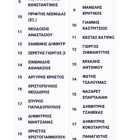
9
ΚΩΝΣΤΑΝΤΊΝΟΣ
ΜΑΝΩΛΗΣ
9
ΚΡΗΤΙΚΟΣ
ΠΡΙΦΤΗΣ ΛΕΩΝΙΔΑΣ
10
(ΕΞ.)
ΓΙΑΝΝΗΣ
10
ΚΑΣΤΡΙΤΣΙΟΣ
ΘΕΟΔΟΣΗΣ
11
ΑΝΑΣΤΑΣΙΟΥ
11
ΚΏΣΤΑΣ ΧΑΤΙΡΑΣ
12
ΣΑΜΩΝΗΣ ΔΗΜΗΤΡΙΟΣ
ΓΙΏΡΓΟΣ
12
ΖΗΜΙΑΝΤΊΤΗΣ
13
ΣΕΡΈΤΗΣ ΓΙΏΡΓΟΣ (ΕΞ.)
ΜΙΧΆΛΗΣ
ΣΙΜΩΝΊΔΗΣ
13
14
ΑΝΤΩΝΊΟΥ
ΑΘΑΝΆΣΙΟΣ
ΦΏΤΗΣ
15
ΑΡΓΎΡΗΣ ΧΡΉΣΤΟΣ
14
ΤΣΑΛΟΥΜΆΣ
ΧΡΙΣΤΌΠΟΥΛΟΣ
16
ΝΑΖΑΡΈΤ
ΘΕΌΔΩΡΟΣ
15
ΣΠΑΡΤΑΛΙΆΝ
ΣΠΎΡΟΣ
17
ΔΗΜΉΤΡΗΣ
ΠΑΠΑΔΌΠΟΥΛΟΣ
16
ΤΖΑΝΈΚΑΣ
ΔΗΜΉΤΡΙΟΣ
18
ΔΗΜΉΤΡΗΣ
ΜΑΝΤΖΑΝΑΣ
17
ΚΟΚΟΤΑΡΊΤΗΣ
ΧΡΉΣΤΟΣ
19
ΠΑΝΑΓΙΩΤΗΣ
ΧΡΙΣΤΟΓΙΑΝΝΌΠΟΥΛΟΣ
18