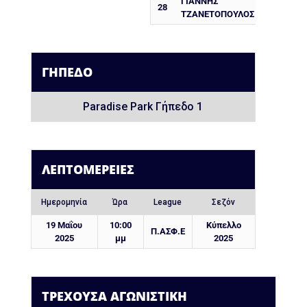
ΓΙΆΝΝΗΣ
28
ΤΖΑΝΕΤΌΠΟΥΛΟΣ
ΓΉΠΕΔΟ
Paradise Park Γήπεδο 1
ΛΕΠΤΟΜΈΡΕΙΕΣ
Ημερομηνία
Ώρα
League
Σεζόν
19 Μαΐου
10:00
Κύπελλο
Π.ΑΣΦ.Ε
2025
μμ
2025
ΤΡΕΧΟΥΣΑ ΑΓΩΝΙΣΤΙΚΗ