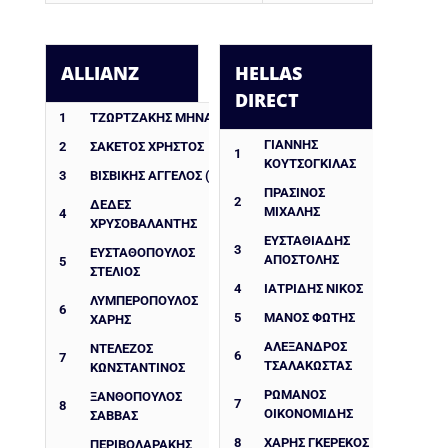
ALLIANZ
HELLAS
DIRECT
1
ΤΖΩΡΤΖΑΚΗΣ ΜΗΝΑΣ
ΓΙΑΝΝΗΣ
2
ΣΑΚΕΤΟΣ ΧΡΗΣΤΟΣ
1
ΚΟΥΤΣΟΓΚΙΛΑΣ
3
ΒΙΣΒΙΚΗΣ ΑΓΓΕΛΟΣ (ΕΞ)
ΠΡΑΣΙΝΟΣ
2
ΔΈΔΕΣ
ΜΙΧΑΛΗΣ
4
ΧΡΥΣΟΒΑΛΆΝΤΗΣ
ΕΥΣΤΑΘΙΑΔΗΣ
3
ΕΥΣΤΑΘΌΠΟΥΛΟΣ
ΑΠΟΣΤΟΛΗΣ
5
ΣΤΈΛΙΟΣ
4
ΙΑΤΡΙΔΗΣ ΝΙΚΟΣ
ΛΥΜΠΕΡΟΠΟΥΛΟΣ
6
5
ΜΑΝΟΣ ΦΩΤΗΣ
ΧΑΡΗΣ
ΑΛΈΞΑΝΔΡΟΣ
ΝΤΕΛΈΖΟΣ
6
7
ΤΣΑΛΑΚΏΣΤΑΣ
ΚΩΝΣΤΑΝΤΊΝΟΣ
ΡΩΜΑΝΌΣ
ΞΑΝΘΟΠΟΥΛΟΣ
7
8
ΟΙΚΟΝΟΜΊΔΗΣ
ΣΑΒΒΑΣ
8
ΧΆΡΗΣ ΓΚΕΡΈΚΟΣ
ΠΕΡΙΒΟΛΑΡΆΚΗΣ