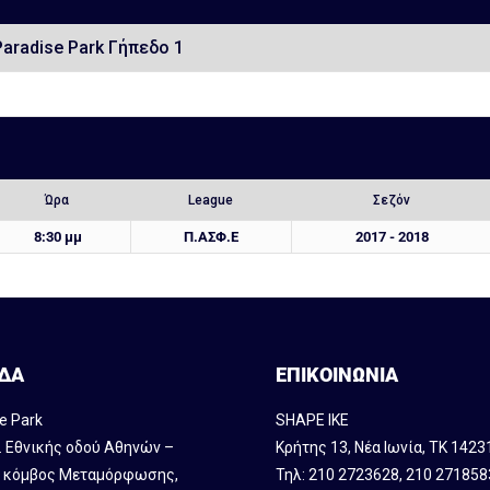
Paradise Park Γήπεδο 1
Ώρα
League
Σεζόν
8:30 μμ
Π.ΑΣΦ.Ε
2017 - 2018
ΔΑ
ΕΠΙΚΟΙΝΩΝΙΑ
e Park
SHAPE IKE
. Εθνικής οδού Αθηνών –
Κρήτης 13, Νέα Ιωνία, ΤΚ 1423
, κόμβος Mεταμόρφωσης,
Τηλ:
210 2723628
,
210 271858