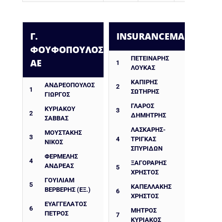
Γ.
INSURANCEMARKET.GR
ΦΟΥΦΟΠΟΥΛΟΣ
ΠΕΤΕΙΝΆΡΗΣ
ΑΕ
1
ΛΟΥΚΆΣ
ΚΑΠΊΡΗΣ
ΑΝΔΡΕΟΠΟΥΛΟΣ
2
1
ΣΩΤΉΡΗΣ
ΓΙΩΡΓΟΣ
ΓΛΆΡΟΣ
ΚΥΡΙΑΚΟΥ
3
2
ΔΗΜΉΤΡΗΣ
ΣΑΒΒΑΣ
ΛΆΣΚΑΡΗΣ-
ΜΟΥΣΤΑΚΗΣ
3
4
ΤΡΊΓΚΑΣ
ΝΙΚΟΣ
ΣΠΥΡΊΔΩΝ
ΦΕΡΜΕΛΗΣ
4
ΞΑΓΟΡΆΡΗΣ
ΑΝΔΡΕΑΣ
5
ΧΡΉΣΤΟΣ
ΓΟΥΙΛΙΑΜ
5
ΚΑΠΕΛΛΆΚΗΣ
ΒΕΡΒΕΡΗΣ (ΕΞ.)
6
ΧΡΉΣΤΟΣ
ΕΥΑΓΓΕΛΑΤΟΣ
6
ΜΉΤΡΟΣ
ΠΕΤΡΟΣ
7
ΚΥΡΙΆΚΟΣ