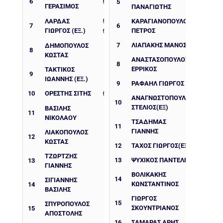
6
5
ΓΕΡΑΣΙΜΟΣ
ΠΑΝΑΓΙΏΤΗΣ
ΛΑΡΔΑΣ
ΚΑΡΑΓΙΑΝΌΠΟΥΛΟΣ
7
6
ΓΙΩΡΓΟΣ (ΕΞ.)
ΠΈΤΡΟΣ
7
ΛΙΑΠΆΚΗΣ ΜΆΝΟΣ
ΔΗΜΟΠΟΥΛΟΣ
8
ΚΩΣΤΑΣ
ΑΝΑΣΤΑΣΌΠΟΥΛΟΣ
8
ΕΡΡΊΚΟΣ
ΤΑΚΤΙΚΟΣ
9
ΙΩΑΝΝΗΣ (ΕΞ.)
9
ΡΑΦΑΉΛ ΓΙΏΡΓΟΣ
10
ΟΡΕΣΤΗΣ ΣΙΤΗΣ
ΑΝΑΓΝΩΣΤΌΠΟΥΛΟΣ
10
ΣΤΈΛΙΟΣ(ΕΞ)
ΒΑΣΙΛΗΣ
11
ΝΙΚΟΛΑΟΥ
ΤΣΑΔΉΜΑΣ
11
ΓΙΆΝΝΗΣ
ΛΙΑΚΟΠΟΥΛΟΣ
12
ΚΩΣΤΑΣ
12
ΤΆΧΟΣ ΓΙΏΡΓΟΣ(ΕΞ)
ΤΖΩΡΤΖΗΣ
13
ΨΥΧΙΚΟΣ ΠΑΝΤΕΛΗΣ
13
ΓΙΑΝΝΗΣ
ΒΟΛΙΚΑΚΗΣ
14
ΣΙΓΙΑΝΝΗΣ
ΚΩΝΣΤΑΝΤΙΝΟΣ
14
ΒΑΣΙΛΗΣ
ΓΙΏΡΓΟΣ
15
ΣΠΥΡΟΠΟΥΛΟΣ
ΣΚΟΥΝΤΡΙΑΝΟΣ
15
ΑΠΟΣΤΟΛΗΣ
16
ΣΑΜΑΡΆΣ ΆΡΗΣ