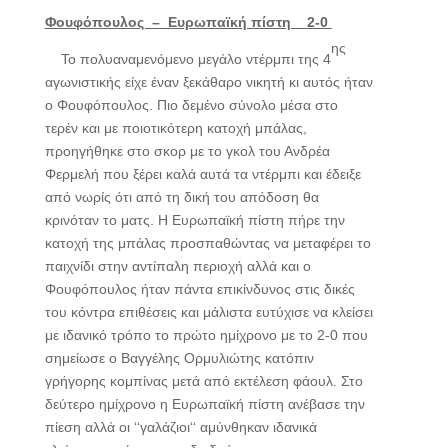
Φουφόπουλος – Ευρωπαϊκή πίστη 2-0
ης
Το πολυαναμενόμενο μεγάλο ντέρμπι της 4
αγωνιστικής είχε έναν ξεκάθαρο νικητή κι αυτός ήταν
ο Φουφόπουλος. Πιο δεμένο σύνολο μέσα στο
τερέν και με ποιοτικότερη κατοχή μπάλας,
προηγήθηκε στο σκορ με το γκολ του Ανδρέα
Φερμελή που ξέρει καλά αυτά τα ντέρμπι και έδειξε
από νωρίς ότι από τη δική του απόδοση θα
κρινόταν το ματς. Η Ευρωπαϊκή πίστη πήρε την
κατοχή της μπάλας προσπαθώντας να μεταφέρει το
παιχνίδι στην αντίπαλη περιοχή αλλά και ο
Φουφόπουλος ήταν πάντα επικίνδυνος στις δικές
του κόντρα επιθέσεις και μάλιστα ευτύχισε να κλείσει
με ιδανικό τρόπο το πρώτο ημίχρονο με το 2-0 που
σημείωσε ο Βαγγέλης Ορμυλιώτης κατόπιν
γρήγορης κομπίνας μετά από εκτέλεση φάουλ. Στο
δεύτερο ημίχρονο η Ευρωπαϊκή πίστη ανέβασε την
πίεση αλλά οι ‘‘γαλάζιοι‘‘ αμύνθηκαν ιδανικά