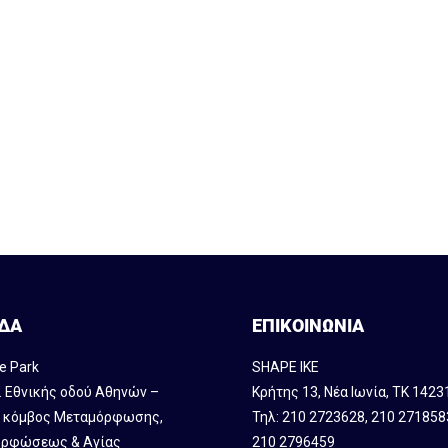
ΔΑ
ΕΠΙΚΟΙΝΩΝΙΑ
e Park
SHAPE IKE
. Εθνικής οδού Αθηνών –
Κρήτης 13, Νέα Ιωνία, ΤΚ 1423
, κόμβος Mεταμόρφωσης,
Τηλ:
210 2723628
,
210 271858
ρφώσεως & Αγίας
210 2796459