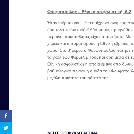
Φουφόπουλος – Εθνική ασφαλιστική 6-2
Ήταν ντέρμπι για …ένα ημίχρονο ανάμεσα στι
δύο τελευταίων σεζόν! Δύο φορές προηγήθηκ
περσινοί πρωταθλητές είχαν απαντήσεις. Με 
χημεία και αυτοματισμούς η Εθνική έβρισκε πά
χώρο. Στο β’ μέρος ο Φουφόπουλος πάτησε το 
τα γκολ των Φερμελή, Τουμπακάρη μέσα σε έν
Εθνική ασφαλιστική η οποία έμεινε από δυνάμ
βαθμολογικό πίνακα η ομάδα του Φουφόπουλου
μεγάλη ποιότητα του ρόστερ της…
ΔΕΙΤΕ ΤΟ ΦΥΛΛΟ ΑΓΩΝΑ