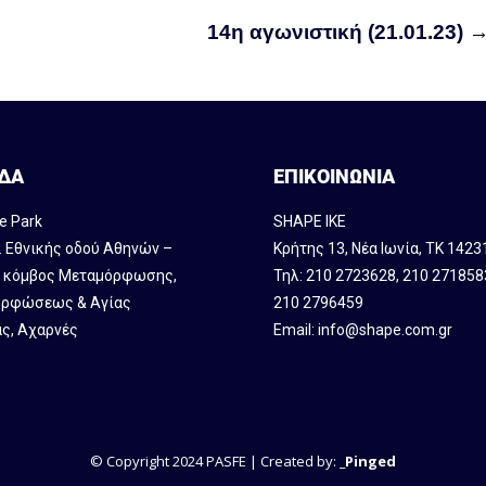
14η αγωνιστική (21.01.23)
ΔΑ
ΕΠΙΚΟΙΝΩΝΙΑ
e Park
SHAPE IKE
. Εθνικής οδού Αθηνών –
Κρήτης 13, Νέα Ιωνία, ΤΚ 1423
, κόμβος Mεταμόρφωσης,
Τηλ:
210 2723628
,
210 271858
ρφώσεως & Αγίας
210 2796459
ς, Αχαρνές
Email:
info@shape.com.gr
© Copyright 2024 PASFE | Created by:
_Pinged