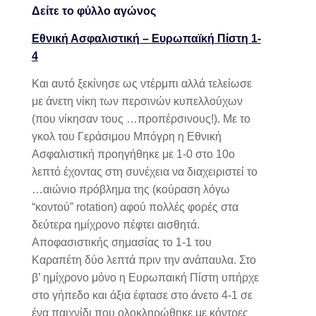
Δείτε το φύλλο αγώνος
Εθνική Ασφαλιστική
–
Ευρωπαϊκή Πίστη
1-
4
Και αυτό ξεκίνησε ως ντέρμπι αλλά τελείωσε
με άνετη νίκη των περσινών κυπελλούχων
(που νίκησαν τους …προπέρσινους!). Με το
γκολ του Γεράσιμου Μπόγρη
η Εθνική
Ασφαλιστική προηγήθηκε με 1-0 στο 10ο
λεπτό έχοντας στη συνέχεια να διαχειριστεί το
…αιώνιο πρόβλημα της (κούραση λόγω
“κοντού”
rotation)
αφού πολλές φορές στα
δεύτερα ημίχρονο πέφτει αισθητά.
Αποφασιστικής σημασίας το 1-1 του
Καραπέτη δύο λεπτά πριν την ανάπαυλα. Στο
β’ ημίχρονο μόνο η Ευρωπαική Πίστη υπήρχε
στο γήπεδο και άξια έφτασε στο άνετο 4-1 σε
ένα παιχνίδι που ολοκληρώθηκε με κόντρες