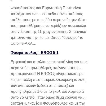
Φουφόπουλος και Ευρωπαϊκή Πίστη είναι
τουλάχιστον ένα …επίπεδο πάνω από τους
υπόλοιπους με τους δύο περσινούς φιναλίστ
του πρωταθλήματος να κερδίζουν πανεύκολα
στα ντέρμπι της 11ης αγωνιστικής. Σημαντικό
τρίποντο για την
Hellas Direct, “
άσφαιρο” το
Eurolife-AXA…
Φουφόπουλος –
ERGO
5-1
Εμφατική και απολύτως πειστική νίκη για τους
περσινούς πρωταθλητές απέναντι στους …
προπέρσινους! Η
ERGO
ξεκίνησε καλύτερα
και με πολλή πίεση,
εκμετα
λ
λευόμενη
τα λάθη
των αντιπάλων (ειδικά στις πάσες) και
προηγήθηκε με 1-0 με το γκολ του Χορταριά
σατο 7ο λεπτό. Ηταν όμως θέμα χρόνου να …
ζεστάνει μηχανές ο Φουφόπουλος και με την