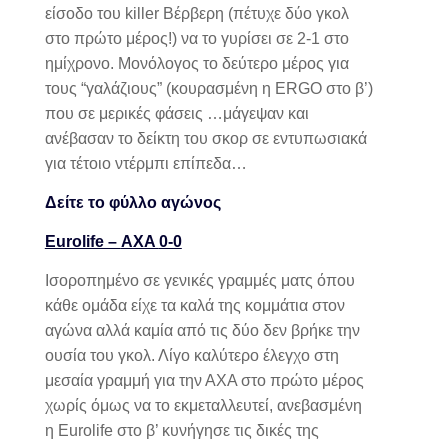
είσοδο του
killer
Βέρβερη (πέτυχε δύο γκολ
στο πρώτο μέρος!) να το γυρίσει σε 2-1 στο
ημίχρονο. Μονόλογος το δεύτερο μέρος για
τους “γαλάζιους” (κουρασμένη η
ERGO
στο β’)
που σε μερικές φάσεις …μάγεψαν και
ανέβασαν το δείκτη του σκορ σε εντυπωσιακά
για τέτοιο ντέρμπι επίπεδα…
Δείτε το φύλλο αγώνος
Eurolife –
AXA
0-0
Ισοροπημένο σε γενικές γραμμές ματς όπου
κάθε ομάδα είχε τα καλά της κομμάτια στον
αγώνα αλλά καμία από τις δύο δεν βρήκε την
ουσία του γκολ. Λίγο καλύτερο έλεγχο στη
μεσαία γραμμή για την ΑΧΑ στο πρώτο μέρος
χωρίς όμως να το εκμεταλλευτεί, ανεβασμένη
η
Eurolife
στο β’ κυνήγησε τις δικές της