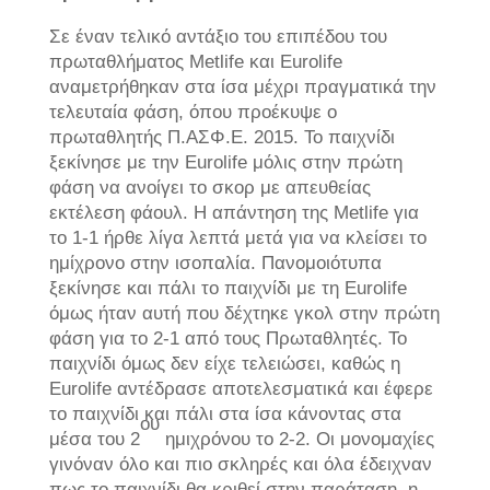
Σε έναν τελικό αντάξιο του επιπέδου του
πρωταθλήματος Metlife και Eurolife
αναμετρήθηκαν στα ίσα μέχρι πραγματικά την
τελευταία φάση, όπου προέκυψε ο
πρωταθλητής Π.ΑΣΦ.Ε. 2015. Το παιχνίδι
ξεκίνησε με την Eurolife μόλις στην πρώτη
φάση να ανοίγει το σκορ με απευθείας
εκτέλεση φάουλ. Η απάντηση της Metlife για
το 1-1 ήρθε λίγα λεπτά μετά για να κλείσει το
ημίχρονο στην ισοπαλία. Πανομοιότυπα
ξεκίνησε και πάλι το παιχνίδι με τη Eurolife
όμως ήταν αυτή που δέχτηκε γκολ στην πρώτη
φάση για το 2-1 από τους Πρωταθλητές. Το
παιχνίδι όμως δεν είχε τελειώσει, καθώς η
Eurolife αντέδρασε αποτελεσματικά και έφερε
το παιχνίδι και πάλι στα ίσα κάνοντας στα
ου
μέσα του 2
ημιχρόνου το 2-2. Οι μονομαχίες
γινόναν όλο και πιο σκληρές και όλα έδειχναν
πως το παιχνίδι θα κριθεί στην παράταση, η