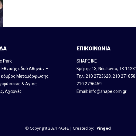
ΔΑ
ΕΠΙΚΟΙΝΩΝΙΑ
e Park
SHAPE IKE
. Εθνικής οδού Αθηνών –
Κρήτης 13, Νέα Ιωνία, ΤΚ 1423
, κόμβος Mεταμόρφωσης,
Τηλ:
210 2723628
,
210 271858
ρφώσεως & Αγίας
210 2796459
ς, Αχαρνές
Email:
info@shape.com.gr
© Copyright 2024 PASFE | Created by:
_Pinged