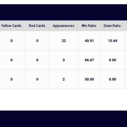
Yellow Cards
Red Cards
Appearances
Win Ratio
Draw Ratio
0
0
22
40.91
13.64
0
0
3
66.67
0.00
0
0
2
50.00
0.00