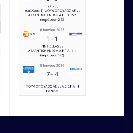
Τελικός
κυπέλλου: Γ. ΦΟΥΦΟΠΟΥΛΟΣ ΑΕ vs
ΑΤΛΑΝΤΙΚΗ ΕΝΩΣΗ Α.Ε.Γ.Α. 2-2
(παράταση 2-3)
Loss Ratio
Own Goals
8 Ιουνίου 2026
1
-
1
45.45
0
NN HELLAS vs
ΑΤΛΑΝΤΙΚΗ ΕΝΩΣΗ Α.Ε.Γ.Α. 1-1
(παράταση 1-2)
33.33
0
8 Ιουνίου 2026
7
-
4
Γ.
50.00
0
ΦΟΥΦΟΠΟΥΛΟΣ ΑΕ vs Α.Ε.Ε.Γ.Α. Η
ΕΘΝΙΚΗ