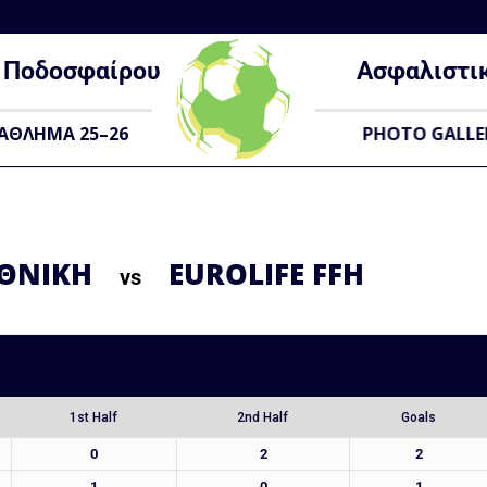
Ποδοσφαίρου
Ασφαλιστι
ΑΘΛΗΜΑ 25–26
PHOTO GALLE
 ΕΘΝΙΚΗ
EUROLIFE FFH
vs
1st Half
2nd Half
Goals
0
2
2
1
0
1