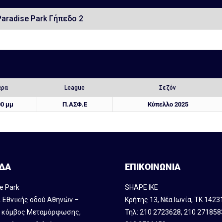
Paradise Park Γήπεδο 2
Ώρα
League
Σεζόν
00 μμ
Π.ΑΣΦ.Ε
Κύπελλο 2025
ΔΑ
ΕΠΙΚΟΙΝΩΝΙΑ
e Park
SHAPE IKE
. Εθνικής οδού Αθηνών –
Κρήτης 13, Νέα Ιωνία, ΤΚ 1423
, κόμβος Mεταμόρφωσης,
Τηλ:
210 2723628
,
210 271858