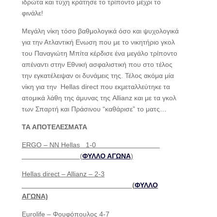
ιδρώτα και τύχη κράτησε το τρίποντο μέχρι το
φινάλε!
Μεγάλη νίκη τόσο βαθμολογικά όσο και ψυχολογικά
για την Ατλαντική Ενωση που με το νικητήριο γκολ
του Παναγιώτη Μπίτα κέρδισε ένα μεγάλο τρίποντο
απέναντι στην Εθνική ασφαλιστική που στο τέλος
την εγκατέλειψαν οι δυνάμεις της. Τέλος ακόμα μία
νίκη για την Hellas direct που εκμεταλλεύτηκε τα
ατομικά λάθη της άμυνας της Allianz και με τα γκολ
των Σπαρτή και Πράσινου “καθάρισε” το ματς…
ΤΑ ΑΠΟΤΕΛΕΣΜΑΤΑ
ERGO
– NN
Hellas
1-0
(
ΦΥΛΛΟ ΑΓΩΝΑ
)
Hellas direct – Allianz – 2-3
(
ΦΥΛΛΟ
ΑΓΩΝΑ)
Eurolife –
Φουφόπουλος 4-7